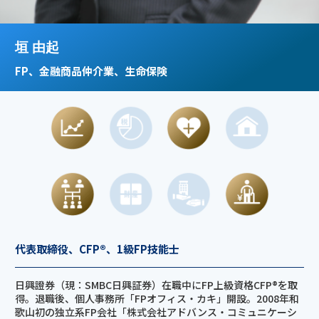
垣 由起
FP、金融商品仲介業、生命保険
代表取締役、CFP®、1級FP技能士
日興證券（現：SMBC日興証券）在職中にFP上級資格CFP®を取
得。退職後、個人事務所「FPオフィス・カキ」開設。2008年和
歌山初の独立系FP会社「株式会社アドバンス・コミュニケーシ