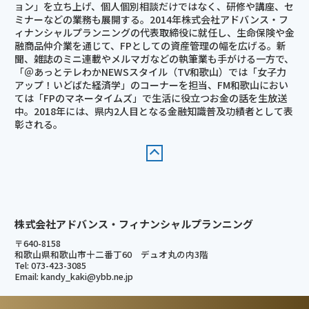
ョン」を立ち上げ、個人個別相談だけではなく、研修や講座、セ
ミナーなどの業務も展開する。2014年株式会社アドバンス・フ
ィナンシャルプランニングの代表取締役に就任し、生命保険や金
融商品仲介業を通じて、FPとしての資産管理の幅を広げる。新
聞、雑誌のミニ連載やメルマガなどの執筆業も手がける一方で、
「＠あっとテレわかNEWSスタイル（TV和歌山）では「女子力
アップ！いどばた経済学」のコーナーを担当、FM和歌山におい
ては「FPのマネータイムズ」で生活に役立つお金の話を生放送
中。2018年には、県内2人目となる金融知識普及功績者として表
彰される。
株式会社アドバンス・フィナンシャルプランニング
〒640-8158
和歌山県和歌山市十二番丁60 デュオ丸の内3階
Tel: 073-423-3085
Email: kandy_kaki@ybb.ne.jp